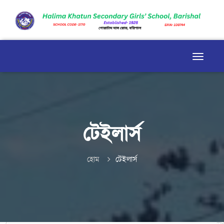
টেইলার্স
হোম
টেইলার্স