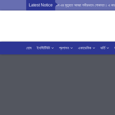
Latest Notice
ংরেজি বিষয়ের সিনিয়র শিক্ষক জনাব মোঃ মহিউদ্দীন এর মৃত্যুতে আমরা গভীরভাবে শোকাহত। এ কারনে ২০
হোম
ইনস্টিটিউট
প্রশাসন
একাডেমিক
ভর্তি