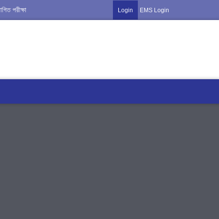
 পরীক্ষা ১৪ ও ১৫ তারিখ অনুষ্ঠিত হবে ***
*** প্রাকৃতিক দূর্যোগের কারনে অর্ধ বার্ষিক পরীক্ষা স্থ
Login
EMS Login