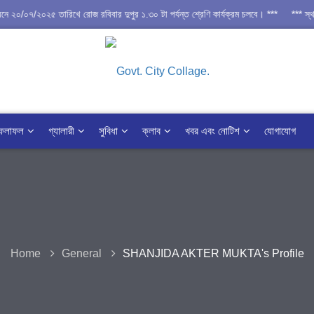
/০৭/২০২৫ তারিখে রোজ রবিবার দুপুর ১.৩০ টা পর্যন্ত শ্রেণি কার্যক্রম চলবে। ***
*** স্থাগিত
ফলাফল
গ্যালারী
সুবিধা
ক্লাব
খবর এবং নোটিশ
যোগাযোগ
Home
General
SHANJIDA AKTER MUKTA's Profile