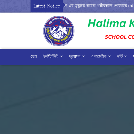
Latest Notice
নিয়র শিক্ষক জনাব মোঃ মহিউদ্দীন এর মৃত্যুতে আমরা গভীরভাবে শোকাহত। এ কারনে ২০/০৭/
হোম
ইনস্টিটিউট
প্রশাসন
একাডেমিক
ভর্তি