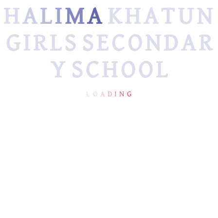
H
A
L
I
M
A
K
H
A
T
U
N
MLSS
G
I
R
L
S
S
E
C
O
N
D
A
R
Y
S
C
H
O
O
L
L
O
A
D
I
N
G
HALIMA KHATUN GIRLS
USEFUL LINKS
SECONDARY SCHOOL
শিক্ষা মন্ত্রণালয়
halimakhathungirlshighschool@yahoo.com
শিক্ষক বাতায়ন
বেনবেইস
01718419874
মাধ্যমিক ও উচ্চশিক্ষা অধিদপ্তর